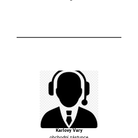
Karlovy Vary
obchodní zástupce