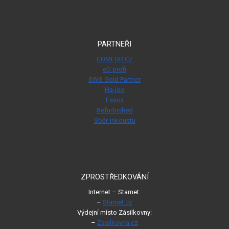
PARTNEŘI
COMFOR.CZ
eD profi
SWS Gold Partner
Ha-loo
Essox
Refurbished
Sběr-inkoustu
ZPROSTŘEDKOVÁNÍ
Internet – Starnet:
–
Starnet.cz
Výdejní místo Zásilkovny:
–
Zasilkovna.cz