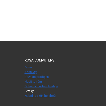
ROSA COMPUTERS
O nás
Kontakty
Seznam prodejen
Napište nám
Ochrana osobních údajů
Letáky
Nabídka akčního zboží