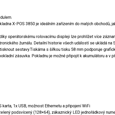
odulem.
kladna X-POS 3850 je ideálním zařízením do malých obchodů, jako 
ky operátorskému rolovacímu displeji lze prohlížet více záznamů
ktronického žurnálu. Detailní historie všech událostí se ukládá na
a tisknout sestavy.Tiskárna s šířkou tisku 58 mm podporuje grafic
okladní zásuvka. Pokladnu je možné připojit k akumulátoru a v p
 karta, 1x USB, možnost Ethernetu a připojení WiFi
 zelený podsvícený (128×64), zákaznický LED jednořádkový numer