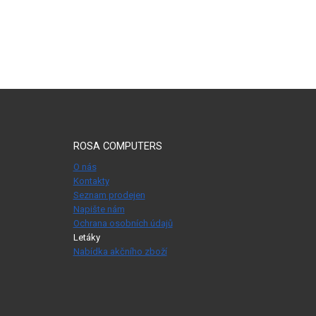
ROSA COMPUTERS
O nás
Kontakty
Seznam prodejen
Napište nám
Ochrana osobních údajů
Letáky
Nabídka akčního zboží