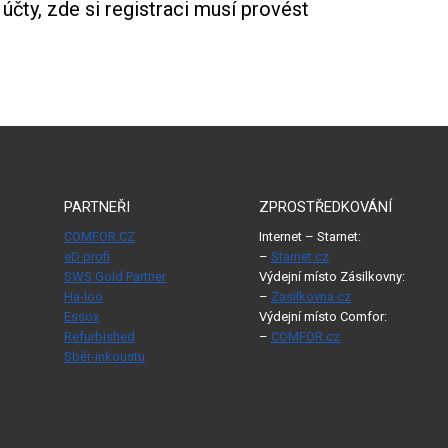
 účty, zde si registraci musí provést
PARTNEŘI
ZPROSTŘEDKOVÁNÍ
COMFOR.CZ
Internet – Starnet:
eD profi
–
Starnet.cz
SWS Gold Partner
Výdejní místo Zásilkovny:
Ha-loo
–
Zasilkovna.cz
Essox
Výdejní místo Comfor:
Refurbished
–
COMFOR.cz
Sběr-inkoustu